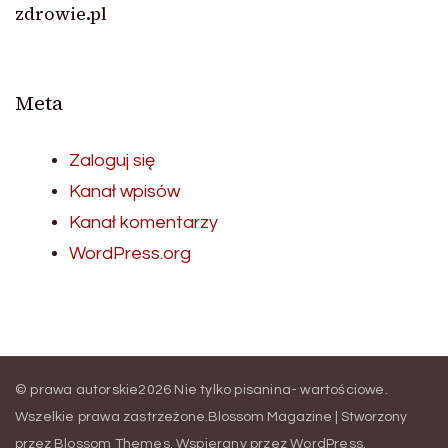
zdrowie.pl
Meta
Zaloguj się
Kanał wpisów
Kanał komentarzy
WordPress.org
© prawa autorskie2026
Nie tylko pisanina- wartościowe
.
Wszelkie prawa zastrzeżone.
Blossom Magazine | Stworzony
przez
Blossom Themes
.
Wspierany przez
WordPress
.