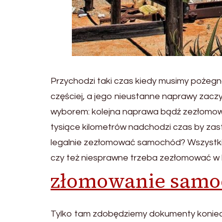
Przychodzi taki czas kiedy musimy pożeg
częściej, a jego nieustanne naprawy zac
wyborem: kolejna naprawa bądź zezłomowani
tysiące kilometrów nadchodzi czas by z
legalnie zezłomować samochód? Wszystki
czy też niesprawne trzeba zezłomować w l
złomowanie samo
Tylko tam zdobędziemy dokumenty koniec