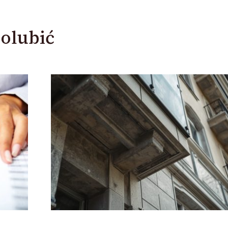
olubić