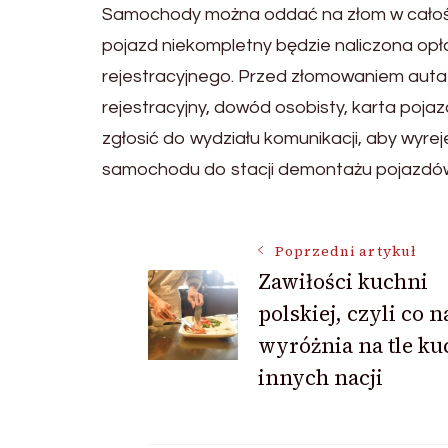
Samochody można oddać na złom w całości
pojazd niekompletny będzie naliczona op
rejestracyjnego. Przed złomowaniem aut
rejestracyjny, dowód osobisty, karta pojaz
zgłosić do wydziału komunikacji, aby wyrej
samochodu do stacji demontażu pojazdó
Nawigacja
Poprzedni artykuł
Zawiłości kuchni
polskiej, czyli co n
wpisu
wyróżnia na tle ku
innych nacji