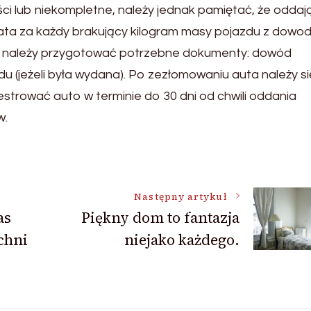
 lub niekompletne, należy jednak pamiętać, że oddaj
łata za każdy brakujący kilogram masy pojazdu z dowo
a należy przygotować potrzebne dokumenty: dowód
du (jeżeli była wydana). Po zezłomowaniu auta należy si
estrować auto w terminie do 30 dni od chwili oddania
w.
Następny artykuł
as
Piękny dom to fantazja
chni
niejako każdego.