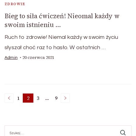
ZDROWIE
Bieg to siła ćwiczeń! Nieomal każdy w
swoim istnieniu …
Ruch to zdrowie! Niemal każdy w swoim życiu
słyszał choć raz to hasło. W ostatnich …
20 czerwca 2021
Admin
Stronicowanie
1
2
3
…
9
Strona
Strona
Strona
Strona
wpisów
Szukaj: